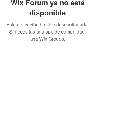
Wix Forum ya no está
disponible
Esta aplicación ha sido descontinuada.
Si necesitas una app de comunidad,
usa Wix Groups.
Política de Privacidad
Aviso Legal
Condiciones Generales de Contratación
La Vida con HDC Miembro de:
SÍGUENOS EN