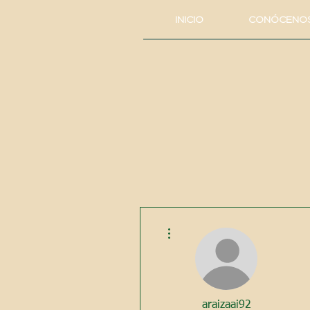
INICIO
CONÓCENO
Más acciones
araizaai92