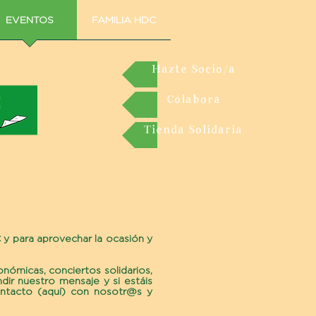
EVENTOS
FAMILIA HDC
Hazte Socio/a
Colabora
Tienda Solidaria
y para aprovechar la ocasión y
onómicas, conciertos solidarios,
dir nuestro mensaje y si estáis
ontacto
(aquí)
con nosotr@s y